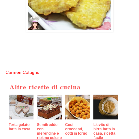
Carmen Cotugno
Altre ricette di cucina
Torta gelato
Semifreddo
Ceci
Lievito di
fatta in casa
con
croccanti,
birra fatto in
merendine e
cotti in forno
casa, ricetta
ripieno goloso
facile