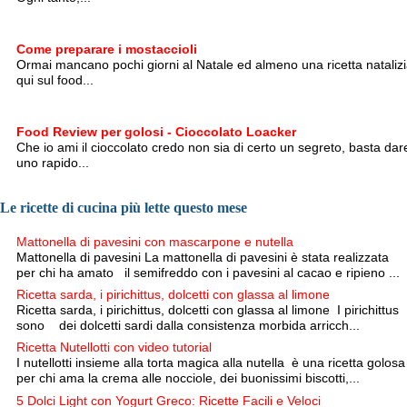
Come preparare i mostaccioli
Ormai mancano pochi giorni al Natale ed almeno una ricetta nataliz
qui sul food...
Food Review per golosi - Cioccolato Loacker
Che io ami il cioccolato credo non sia di certo un segreto, basta dar
uno rapido...
Le ricette di cucina più lette questo mese
Mattonella di pavesini con mascarpone e nutella
Mattonella di pavesini La mattonella di pavesini è stata realizzata
per chi ha amato il semifreddo con i pavesini al cacao e ripieno ...
Ricetta sarda, i pirichittus, dolcetti con glassa al limone
Ricetta sarda, i pirichittus, dolcetti con glassa al limone I pirichittus
sono dei dolcetti sardi dalla consistenza morbida arricch...
Ricetta Nutellotti con video tutorial
I nutellotti insieme alla torta magica alla nutella è una ricetta golosa
per chi ama la crema alle nocciole, dei buonissimi biscotti,...
5 Dolci Light con Yogurt Greco: Ricette Facili e Veloci