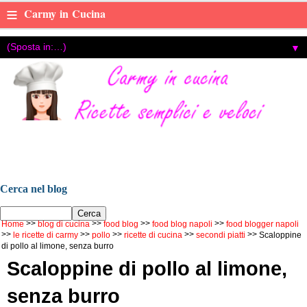
≡
Carmy in Cucina
▼
Carmy in cucina, ricette di cucina facili e veloci ,con foto e
video tutorial, food blog di Carmen Cotugno, food blogger di
Napoli.
Cerca nel blog
Home
blog di cucina
food blog
food blog napoli
food blogger napoli
le ricette di carmy
pollo
ricette di cucina
secondi piatti
Scaloppine
di pollo al limone, senza burro
Scaloppine di pollo al limone,
senza burro