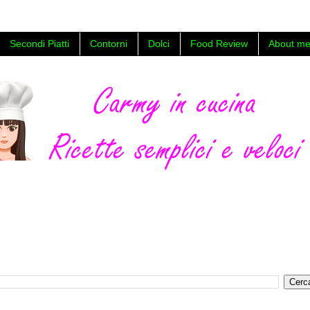
Secondi Piatti
Contorni
Dolci
Food Review
About me
a facili e veloci ,con foto e video tutorial, food blog di