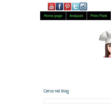
Home page
Antipasti
Primi Piatti
Carmy in cucina, ricette di cucin
Napoli.
Cerca nel blog