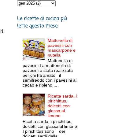
Le ricette di cucina più
lette questo mese
rt
Mattonella di
pavesini con
mascarpone e
nutella
Mattonella di
pavesini La mattonella di
pavesini è stata realizzata
per chi ha amato il
semifreddo con i pavesini al
cacao e ripieno ...
Ricetta sarda, i
pirichittus,
dolcetti con
glassa al
limone
Ricetta sarda, i pirichittus,
dolcetti con glassa al limone
I pirichittus sono dei
dolcetti sardi dalla