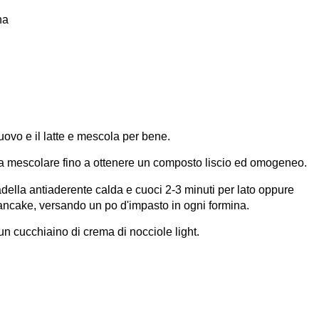
ena
l'uovo e il latte e mescola per bene.
ua a mescolare fino a ottenere un composto liscio ed omogeneo.
ella antiaderente calda e cuoci 2-3 minuti per lato oppure
 pancake, versando un po d'impasto in ogni formina.
 un cucchiaino di crema di nocciole light.