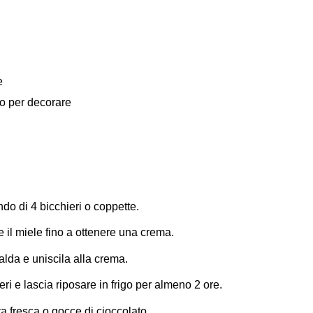
e
to per decorare
fondo di 4 bicchieri o coppette.
e il miele fino a ottenere una crema.
alda e uniscila alla crema.
ri e lascia riposare in frigo per almeno 2 ore.
ta fresca o gocce di cioccolato.