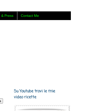
 & Press
Contact Me
 Carmen Cotugno, food blogger di
Su Youtube trovi le mie
video ricette