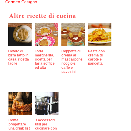
Carmen Cotugno
Altre ricette di cucina
Lievito di
Torta
Coppette di
Pasta con
birra fatto in
margherita,
crema al
crema di
casa, ricetta
ricetta per
mascarpone,
carote e
facile
farla soffice
nocciole,
pancetta
ed alta
caffè e
pavesini
Come
3 accessori
progettare
utili per
una drink list
cucinare con