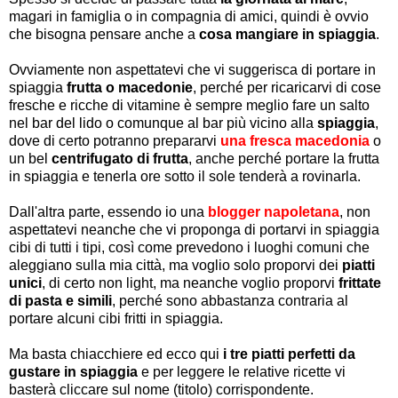
magari in famiglia o in compagnia di amici, quindi è ovvio
che bisogna pensare anche a
cosa mangiare in spiaggia
.
Ovviamente non aspettatevi che vi suggerisca di portare in
spiaggia
frutta o macedonie
, perché per ricaricarvi di cose
fresche e ricche di vitamine è sempre meglio fare un salto
nel bar del lido o comunque al bar più vicino alla
spiaggia
,
dove di certo potranno prepararvi
una fresca macedonia
o
un bel
centrifugato di frutta
, anche perché portare la frutta
in spiaggia e tenerla ore sotto il sole tenderà a rovinarla.
Dall'altra parte, essendo io una
blogger napoletana
, non
aspettatevi neanche che vi proponga di portarvi in spiaggia
cibi di tutti i tipi, così come prevedono i luoghi comuni che
aleggiano sulla mia città, ma voglio solo proporvi dei
piatti
unici
, di certo non light, ma neanche voglio proporvi
frittate
di pasta e simili
, perché sono abbastanza contraria al
portare alcuni cibi fritti in spiaggia.
Ma basta chiacchiere ed ecco qui
i tre piatti perfetti da
gustare in spiaggia
e per leggere le relative ricette vi
basterà cliccare sul nome (titolo) corrispondente.