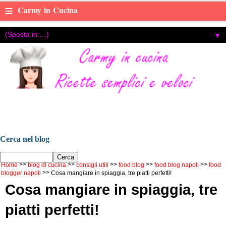
≡
Carmy in Cucina
▼
Carmy in cucina, ricette di cucina facili e veloci ,con foto e
video tutorial, food blog di Carmen Cotugno, food blogger di
Napoli.
Cerca nel blog
Home
blog di cucina
consigli utili
food blog
food blog napoli
food
blogger napoli
Cosa mangiare in spiaggia, tre piatti perfetti!
Cosa mangiare in spiaggia, tre
piatti perfetti!