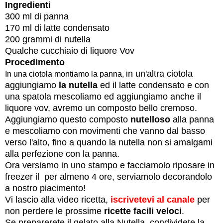
Ingredienti
300 ml di panna
170 ml di latte condensato
200 grammi di nutella
Qualche cucchiaio di liquore Vov
Procedimento
n un'altra ciotola
In una ciotola montiamo la panna, i
aggiungiamo
la nutella
ed il latte condensato e con
una spatola mescoliamo ed aggiungiamo anche il
liquore vov, avremo un composto bello cremoso.
Aggiungiamo questo composto
nutelloso
alla panna
e mescoliamo con movimenti che vanno dal basso
verso l'alto, fino a quando la nutella non si amalgami
alla perfezione con la panna.
Ora versiamo in uno stampo e facciamolo riposare in
freezer il per almeno 4 ore, serviamolo decorandolo
a nostro piacimento!
Vi lascio alla video ricetta,
iscrivetevi al canale
per
non perdere le prossime
ricette facili veloci
.
Se preparerete il gelato alla Nutella, condividete la