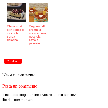
Cheesecake
Coppette di
con gocce di
crema al
cioccolato
mascarpone,
senza
nocciole,
gelatina
caffè e
pavesini
Condividi
Nessun commento:
Posta un commento
Il mio food blog è anche il vostro, quindi sentitevi
liberi di commentare