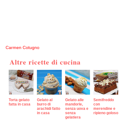
Carmen Cotugno
Altre ricette di cucina
Torta gelato
Gelato al
Gelato alle
Semifreddo
fatta in casa
burro di
mandorle,
con
arachidi fatto
senza uova e
merendine e
in casa
senza
ripieno goloso
gelatiera