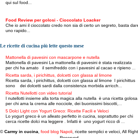
qui sul food...
Food Review per golosi - Cioccolato Loacker
Che io ami il cioccolato credo non sia di certo un segreto, basta dar
uno rapido...
Le ricette di cucina più lette questo mese
Mattonella di pavesini con mascarpone e nutella
Mattonella di pavesini La mattonella di pavesini è stata realizzata
per chi ha amato il semifreddo con i pavesini al cacao e ripieno ...
Ricetta sarda, i pirichittus, dolcetti con glassa al limone
Ricetta sarda, i pirichittus, dolcetti con glassa al limone I pirichittus
sono dei dolcetti sardi dalla consistenza morbida arricch...
Ricetta Nutellotti con video tutorial
I nutellotti insieme alla torta magica alla nutella è una ricetta golosa
per chi ama la crema alle nocciole, dei buonissimi biscotti,...
5 Dolci Light con Yogurt Greco: Ricette Facili e Veloci
Lo yogurt greco è un alleato perfetto in cucina, soprattutto per chi
cerca ricette dolci ma leggere . Infatti è uno yogurt ricco di ...
©
Carmy in cucina
,
food blog Napoli
, ricette semplici e veloci, All Right
Reserved