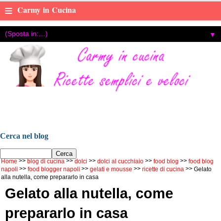
≡
Carmy in Cucina
▼
Carmy in cucina, ricette di cucina facili e veloci ,con foto e
video tutorial, food blog di Carmen Cotugno, food blogger di
Napoli.
Cerca nel blog
Home
blog di cucina
dolci
dolci al cucchiaio
food blog
food blog
napoli
food blogger napoli
gelati e mousse
ricette di cucina
Gelato
alla nutella, come prepararlo in casa
Gelato alla nutella, come
prepararlo in casa