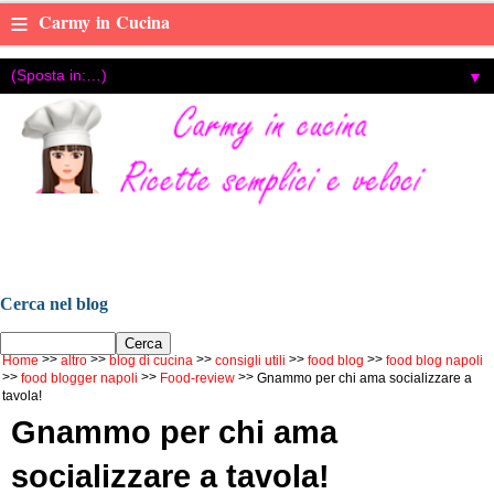
≡
Carmy in Cucina
▼
Carmy in cucina, ricette di cucina facili e veloci ,con foto e
video tutorial, food blog di Carmen Cotugno, food blogger di
Napoli.
Cerca nel blog
Home
altro
blog di cucina
consigli utili
food blog
food blog napoli
food blogger napoli
Food-review
Gnammo per chi ama socializzare a
tavola!
Gnammo per chi ama
socializzare a tavola!