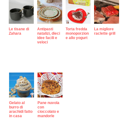
Le tisane di
Antipasti
Torta fredda
La migliore
Zahara
natalizi, dieci
monoporzion
raclette grill
idee facili e
e allo yogurt
veloci
Gelato al
Pane nuvola
burro di
con
arachidi fatto
cioccolato e
in casa
mandorle