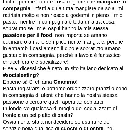
Inoltre per me non c'è cosa migliore che
mangiare in
compagnia
, infatti a dirla tutta mangiare da sola, mi
rattrista molto e non riesco a godermi in pieno il mio
pasto, mentre in compagnia è tutta un'altra cosa,
sopratutto se i miei ospiti hanno la mia stessa
passione per il food
, non importa se amano
cucinare o amano semplicemente mangiare, perché
in entrambi i casi amano il cibo e sopratutto amano
gustarlo in compagnia, perché a tavola è fantastico
chiacchierare e socializzare!
E se vi dicessi che è nato un sito italiano dedicato al
#socialeating
?
Ebbene si! Si chiama
Gnammo
!
Basta registrarsi e potremo organizzare pranzi o cene
in compagnia di utenti che hanno la nostra stessa
passione o cercare quelli aperti ad ospitarci.
In fondo c'è qualcosa di meglio del socializzare di
fronte a un bel piatto di pasta?
Ovviamente sta a noi decidere se usufruire del
servizio nella qualifica di
cuochi o di ospiti
, nel