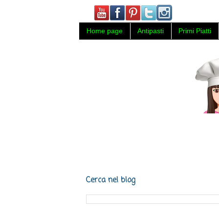
Home page
Antipasti
Primi Piatti
Carmy in cucina, ricette di cucin
Napoli.
Cerca nel blog