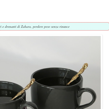
i e drenanti di Zahara, perdere peso senza rinunce