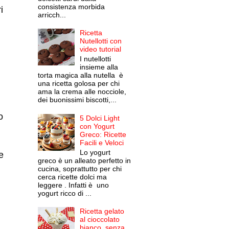
consistenza morbida
i
arricch...
Ricetta
Nutellotti con
video tutorial
I nutellotti
insieme alla
torta magica alla nutella è
una ricetta golosa per chi
ama la crema alle nocciole,
dei buonissimi biscotti,...
o
5 Dolci Light
con Yogurt
Greco: Ricette
Facili e Veloci
Lo yogurt
e
greco è un alleato perfetto in
cucina, soprattutto per chi
cerca ricette dolci ma
leggere . Infatti è uno
yogurt ricco di ...
Ricetta gelato
al cioccolato
bianco, senza