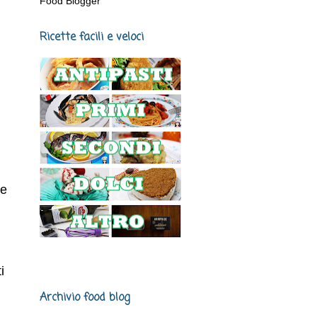
Food Blogger
Ricette facili e veloci
re
i
Archivio food blog