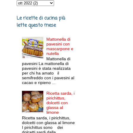
Le ricette di cucina più
lette questo mese
Mattonella di
pavesini con
mascarpone e
nutella
Mattonella di
pavesini La mattonella di
pavesini è stata realizzata
per chi ha amato il
semifreddo con i pavesini al
cacao e ripieno ...
Ricetta sarda, i
pirichittus,
dolcetti con
glassa al
limone
Ricetta sarda, i pirichittus,
dolcetti con glassa al limone
I pirichittus sono dei
dolcetti sardi dalla