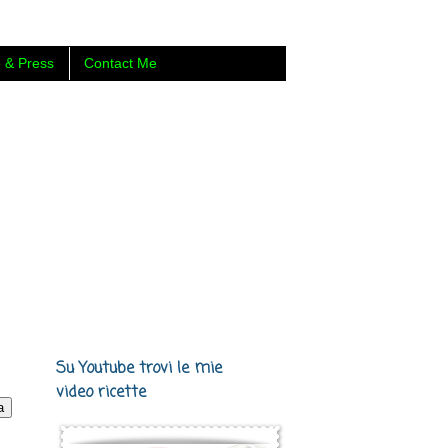
 & Press
Contact Me
 Carmen Cotugno, food blogger di
Su Youtube trovi le mie
video ricette