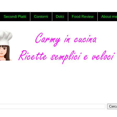
Secondi Piatti
Contorni
Dolci
Food Review
About me
a facili e veloci ,con foto e video tutorial, food blog di