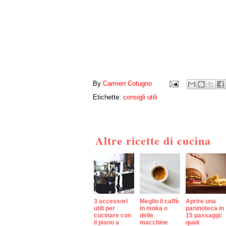
By
Carmen Cotugno
Etichette:
consigli utili
Altre ricette di cucina
3 accessori
Meglio il caffè
Aprire una
utili per
in moka o
paninoteca in
cucinare con
delle
15 passaggi:
il piano a
macchine
quali