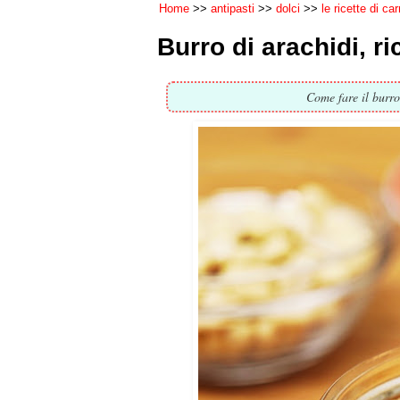
Home
antipasti
dolci
le ricette di ca
Burro di arachidi, ric
Come fare il burro 