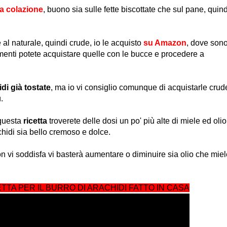
la colazione
, buono sia sulle fette biscottate che sul pane, quind
l naturale, quindi crude, io le acquisto
su Amazon
, dove son
rimenti potete acquistare quelle con le bucce e procedere a
idi già tostate
, ma io vi consiglio comunque di acquistarle crud
.
 questa
ricetta
troverete delle dosi un po' più alte di miele ed olio
achidi sia bello cremoso e dolce.
n vi soddisfa vi basterà aumentare o diminuire sia olio che miel
TTA PER IL BURRO DI ARACHIDI FATTO IN CASA