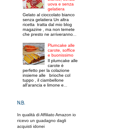
uova e senza
gelatiera
Gelato al cioccolato bianco
senza gelatiera Un altra
ricetta tratta dal mio blog
magazine , ma non temete
che presto ne arriveranno...
Plumcake alle
carote, soffice
e buonissimo
Il plumcake alle
carote è
perfetto per la colazione
insieme alle brioche col
tuppo , il ciambellone
all'arancia e limone e...
N.B.
In qualità di Affiliato Amazon io
ricevo un guadagno dagli
acquisti idonei