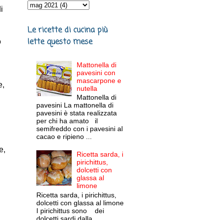
i
Le ricette di cucina più
lette questo mese
o
Mattonella di
pavesini con
mascarpone e
e,
nutella
Mattonella di
pavesini La mattonella di
pavesini è stata realizzata
per chi ha amato il
semifreddo con i pavesini al
cacao e ripieno ...
e,
Ricetta sarda, i
pirichittus,
dolcetti con
glassa al
limone
Ricetta sarda, i pirichittus,
dolcetti con glassa al limone
I pirichittus sono dei
dolcetti sardi dalla