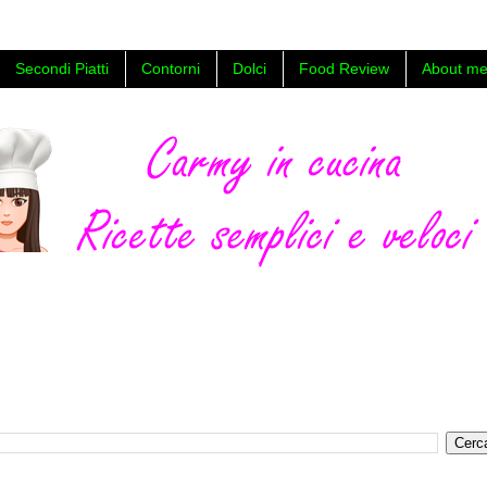
Secondi Piatti
Contorni
Dolci
Food Review
About me
a facili e veloci ,con foto e video tutorial, food blog di