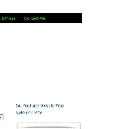
 & Press
Contact Me
 Carmen Cotugno, food blogger di
Su Youtube trovi le mie
video ricette