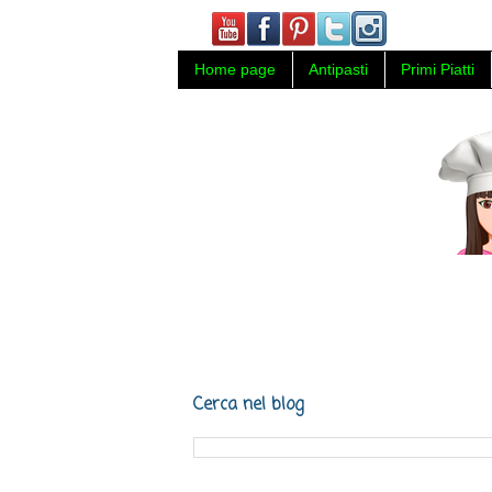
Home page
Antipasti
Primi Piatti
Carmy in cucina, ricette di cucin
Napoli.
Cerca nel blog