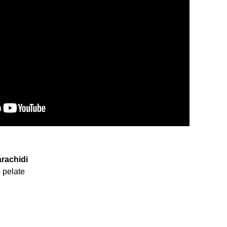
arachidi
 pelate