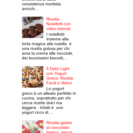
consistenza morbida
arricch...
Ricetta
Nutellotti con
video tutorial
I nutellotti
insieme alla
torta magica alla nutella è
una ricetta golosa per chi
ama la crema alle nocciole,
dei buonissimi biscotti,...
5 Dolci Light
con Yogurt
Greco: Ricette
Facili e Veloci
Lo yogurt
greco è un alleato perfetto in
cucina, soprattutto per chi
cerca ricette dolci ma
leggere . Infatti è uno
yogurt ricco di ...
Ricetta gelato
al cioccolato
bianco, senza